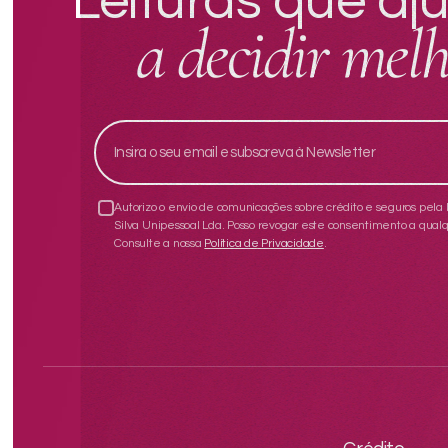
Leituras que a
a decidir mel
Autorizo o envio de comunicações sobre crédito e seguros pel
Silva Unipessoal Lda. Posso revogar este consentimento a qua
Consulte a nossa
Política de Privacidade
.