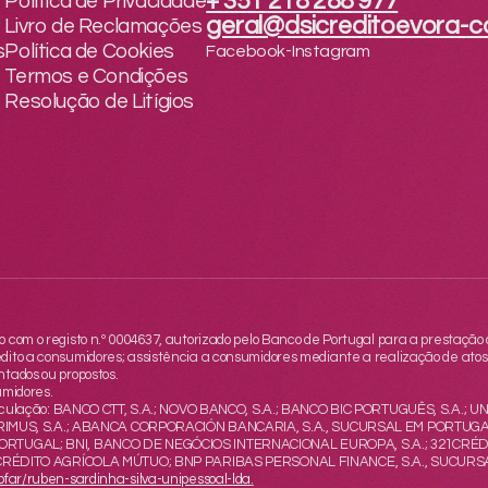
+ 351 218 288 977
Política de Privacidade
geral@dsicreditoevora-co
Livro de Reclamações
s
Política de Cookies
Facebook
Instagram
-
Termos e Condições
Resolução de Litígios
 com o registo n.º 0004637, autorizado pelo Banco de Portugal para a prestação 
dito a consumidores; assistência a consumidores mediante a realização de atos 
ntados ou propostos.
umidores.
culação: BANCO CTT, S.A.; NOVO BANCO, S.A.; BANCO BIC PORTUGUÊS, S.A.; U
PRIMUS, S.A.; ABANCA CORPORACIÓN BANCARIA, S.A., SUCURSAL EM PORTUGAL
UGAL; BNI, BANCO DE NEGÓCIOS INTERNACIONAL EUROPA, S.A.; 321CRÉDITO,
 CRÉDITO AGRÍCOLA MÚTUO; BNP PARIBAS PERSONAL FINANCE, S.A., SUCUR
ofar/ruben-sardinha-silva-unipessoal-lda
.