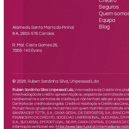
Crédito
Seguros
Quem somo
Equipa
Blog
Alameda Santa Marta do Pinhal
8 A, 2855-576 Corroios
R. Mal. Costa Gomes 26,
7005-145 Évora
© 2026, Ruben Sardinha Silva, Unipessoal Lda
Ruben Sardinha Silva Unipessoal Lda,
Intermediário de Crédito Vinculado
intermediação de crédito: apresentação ou proposta de contratos de cré
relativamente a contratos de crédito que não tenham sido por si aprese
Contratos de crédito abrangidos: Crédito à Habitação e Crédito aos Cons
Mutuantes ou grupos de mutuantes com quem mantém contrato de vin
SANTANDER TOTTA, S.A.; CAIXA GERAL DE DEPÓSITOS, S.A.; BANCO 
FINANCIERO DE CRÉDITO, SOCIEDAD UNIPERSONAL, SUCURSAL EM PORT
S.A., SUCURSAL EM PORTUGAL; SICAM, CAIXA CENTRAL E CAIXAS DE
Informação verificável em:
https://www.bportugal.pt/intermediariocredit