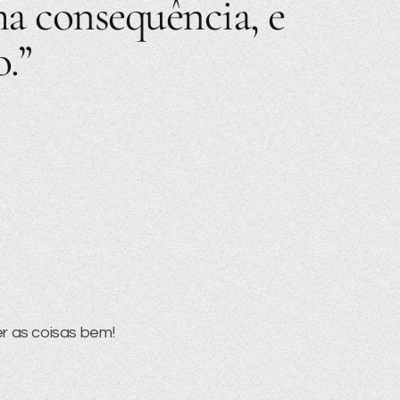
a consequência, e
.”
er as coisas bem!