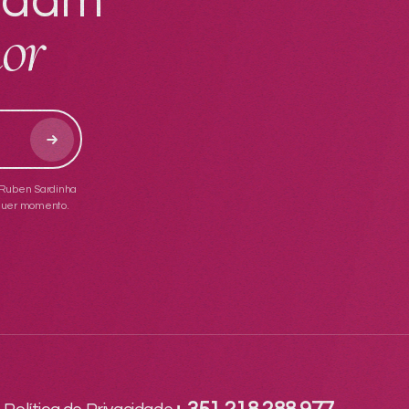
judam
hor
a Ruben Sardinha
lquer momento.