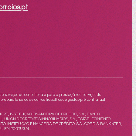
rroios.pt
de serviços de consultoria e para a prestação de serviços de
preparatórios ou de outros trabalhos de gestão pré contratual
NICRE, INSTITUIÇÃO FINANCEIRA DE CRÉDITO, S.A.; BANCO
; UNIÓN DE CRÉDITOS INMOBILIARIOS, S.A., ESTABLECIMIENTO
 INSTITUIÇÃO FINANCEIRA DE CRÉDITO, S.A.; COFIDIS; BANKINTER,
SAL EM PORTUGAL.