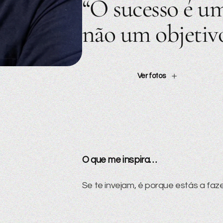
“O sucesso é um
não um objetivo
Ver fotos
O que me inspira…
Se te invejam, é porque estás a faz