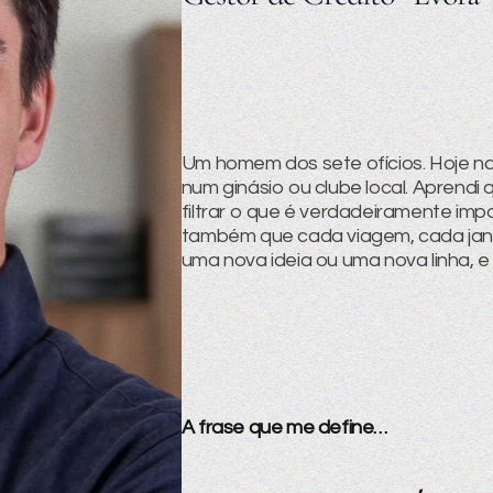
Um homem dos sete ofícios. Hoje n
num ginásio ou clube local. Aprendi
filtrar o que é verdadeiramente imp
também que cada viagem, cada janta
uma nova ideia ou uma nova linha, e
A frase que me define…