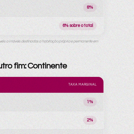
8%
6% sobre o total
cáveis a imóveis destinados a habitação própria e permanente em
ro fim: Continente
TAXA MARGINAL
1%
2%