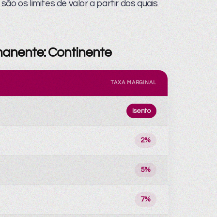
ão os limites de valor a partir dos quais
manente: Continente
TAXA MARGINAL
Isento
2%
5%
7%