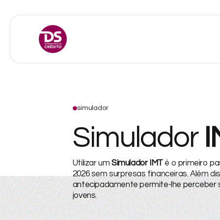
simulador
Simulador
I
Utilizar um
S
imulador IMT
é o primeiro p
2026 sem surpresas financeiras. Além dis
antecipadamente permite-lhe perceber s
jovens.