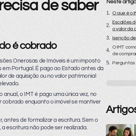
recisa de saber
Neste artig
O que é o 
Escalões d
o valor da 
Isenção de
ndo é cobrado
O IMT como
de compra
ssões Onerosas de Imóveis é um imposto
Perguntas 
s em Portugal. É pago ao Estado antes da
lor de aquisição ou no valor patrimonial
elevado.
o anual, o IMT é pago uma única vez, no
 cobrado enquanto o imóvel se mantiver
Artigo
 antes de formalizar a escritura. Sem o
 escritura não pode ser realizada.