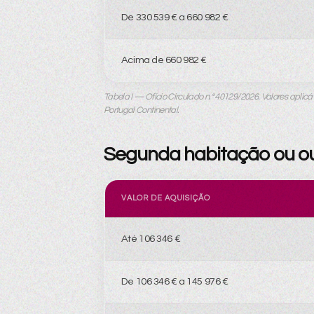
De 330 539 € a 660 982 €
Acima de 660 982 €
Tabela I — Ofício Circulado n.º 40129/2026. Valores apli
Portugal Continental.
Segunda habitação ou out
VALOR DE AQUISIÇÃO
Até 106 346 €
De 106 346 € a 145 976 €