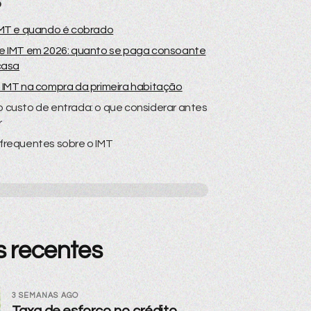
o
IMT e quando é cobrado
e IMT em 2026: quanto se paga consoante
casa
 IMT na compra da primeira habitação
 custo de entrada: o que considerar antes
r
frequentes sobre o IMT
s recentes
3 SEMANAS AGO
Taxa de esforço no crédito