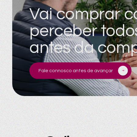
Vai comprar c
perceber todo
antes da com
Fale connosco antes de avançar