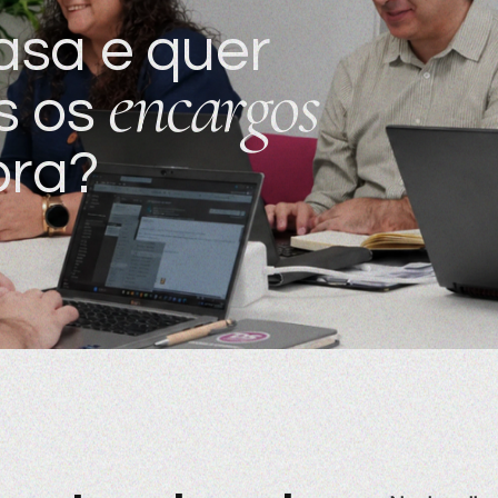
asa e quer
encargos
s os
pra?