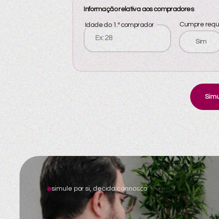
Informação relativa aos compradores
Cumpre requi
Idade do 1.º comprador
Sim
Simu
simule por si, decida connosco