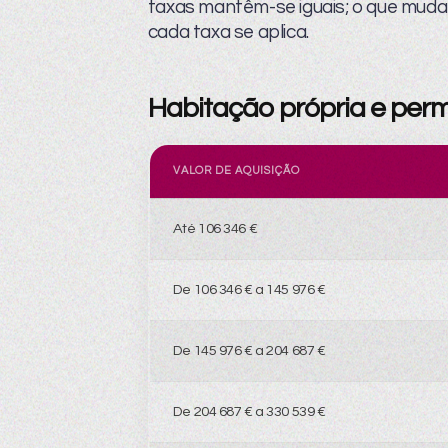
taxas mantêm-se iguais; o que muda s
cada taxa se aplica.
Habitação própria e per
VALOR DE AQUISIÇÃO
Até 106 346 €
De 106 346 € a 145 976 €
De 145 976 € a 204 687 €
De 204 687 € a 330 539 €