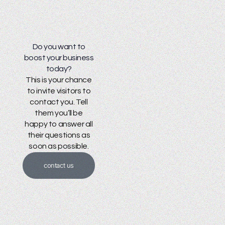
Do you want to
boost your business
today?
This is your chance
to invite visitors to
contact you. Tell
them you’ll be
happy to answer all
their questions as
soon as possible.
contact us