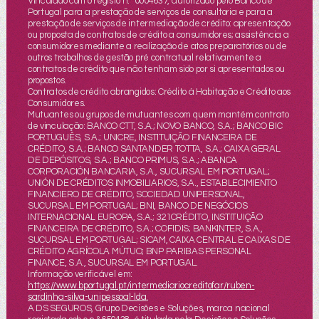
Vinculado com o registo n.º 0004637, autorizado pelo Banco de
Portugal para a prestação de serviços de consultoria e para a
prestação de serviços de intermediação de crédito: apresentação
ou proposta de contratos de crédito a consumidores; assistência a
consumidores mediante a realização de atos preparatórios ou de
outros trabalhos de gestão pré contratual relativamente a
contratos de crédito que não tenham sido por si apresentados ou
propostos.
Contratos de crédito abrangidos: Crédito à Habitação e Crédito aos
Consumidores.
Mutuantes ou grupos de mutuantes com quem mantém contrato
de vinculação: BANCO CTT, S.A.; NOVO BANCO, S.A.; BANCO BIC
PORTUGUÊS, S.A.; UNICRE, INSTITUIÇÃO FINANCEIRA DE
CRÉDITO, S.A.; BANCO SANTANDER TOTTA, S.A.; CAIXA GERAL
DE DEPÓSITOS, S.A.; BANCO PRIMUS, S.A.; ABANCA
CORPORACIÓN BANCARIA, S.A., SUCURSAL EM PORTUGAL;
UNIÓN DE CRÉDITOS INMOBILIARIOS, S.A., ESTABLECIMIENTO
FINANCIERO DE CRÉDITO, SOCIEDAD UNIPERSONAL,
SUCURSAL EM PORTUGAL; BNI, BANCO DE NEGÓCIOS
INTERNACIONAL EUROPA, S.A.; 321CRÉDITO, INSTITUIÇÃO
FINANCEIRA DE CRÉDITO, S.A.; COFIDIS; BANKINTER, S.A.,
SUCURSAL EM PORTUGAL; SICAM, CAIXA CENTRAL E CAIXAS DE
CRÉDITO AGRÍCOLA MÚTUO; BNP PARIBAS PERSONAL
FINANCE, S.A., SUCURSAL EM PORTUGAL.
Informação verificável em:
https://www.bportugal.pt/intermediariocreditofar/ruben-
sardinha-silva-unipessoal-lda
.
A DS SEGUROS, Grupo Decisões e Soluções, marca nacional