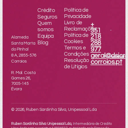
Política de
Crédito
Privacidade
Seguros
Livro de
Quem
+
Reclamações
somos
351
-
Política de
Equipa
218
Alameda
Cookies
Blog
288
Santa Marta
Termos e
977
do Pinhal
Condições
geral@dsicre
8 A, 2855-576
Facebook
Instagr
Resolução
corroios.pt
Corroios
de Litígios
R. Mal. Costa
Gomes 26,
7005-145
Évora
© 2026, Ruben Sardinha Silva, Unipessoal Lda
Ruben Sardinha Silva Unipessoal Lda,
Intermediário de Crédito