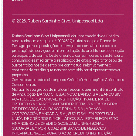
© 2026, Ruben Sardinha Silva, Unipessoal Lda
Ruben Sardinha Silva Unipessoal Lda,
Intermediário de Crédito
Vinculado com o registo n.º 0004637, autorizado pelo Banco de
Portugal para a prestação de serviços de consultoria e para a
prestação de serviços de intermediação de crédito: apresentação
ou proposta de contratos de crédito a consumidores; assistência a
consumidores mediante a realização de atos preparatórios ou de
outros trabalhos de gestão pré contratual relativamente a
contratos de crédito que não tenham sido por si apresentados ou
propostos.
Contratos de crédito abrangidos: Crédito à Habitação e Crédito aos
Consumidores.
Mutuantes ou grupos de mutuantes com quem mantém contrato
de vinculação: BANCO CTT, S.A.; NOVO BANCO, S.A.; BANCO BIC
PORTUGUÊS, S.A.; UNICRE, INSTITUIÇÃO FINANCEIRA DE
CRÉDITO, S.A.; BANCO SANTANDER TOTTA, S.A.; CAIXA GERAL
DE DEPÓSITOS, S.A.; BANCO PRIMUS, S.A.; ABANCA
CORPORACIÓN BANCARIA, S.A., SUCURSAL EM PORTUGAL;
UNIÓN DE CRÉDITOS INMOBILIARIOS, S.A., ESTABLECIMIENTO
FINANCIERO DE CRÉDITO, SOCIEDAD UNIPERSONAL,
SUCURSAL EM PORTUGAL; BNI, BANCO DE NEGÓCIOS
INTERNACIONAL EUROPA, S.A.; 321CRÉDITO, INSTITUIÇÃO