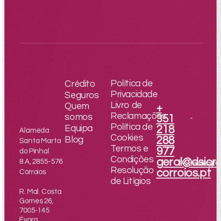
Política de
Crédito
Privacidade
Seguros
Livro de
Quem
+
Reclamações
somos
351
-
Política de
Equipa
218
Alameda
Cookies
Blog
288
Santa Marta
Termos e
977
do Pinhal
Condições
geral@dsicre
8 A, 2855-576
Facebook
Instagr
Resolução
corroios.pt
Corroios
de Litígios
R. Mal. Costa
Gomes 26,
7005-145
Évora